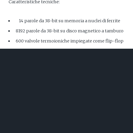
Caratteristiche tecniche:
14 parole da 38-bit su memoria a nuclei di ferrite
8192 parole da 38-bit su disco magnetico a tamburo
600 valvole termoioniche impiegate come flip-flop
Interfaccia con console a pulsantiera e telescrivente
IL RESTAURO